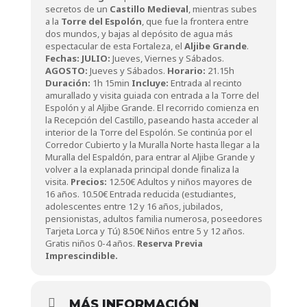
secretos de un
Castillo Medieval
, mientras subes
a la
Torre del
Espolón
, que fue la frontera entre
dos mundos, y bajas al depósito de agua más
espectacular de esta Fortaleza, el
Aljibe Grande
.
Fechas:
JULIO:
Jueves, Viernes y Sábados.
AGOSTO:
Jueves y Sábados.
Horario:
21.15h
Duración:
1h 15min
Incluye:
Entrada al recinto
amurallado y visita guiada con entrada a la Torre del
Espolón y al Aljibe Grande. El recorrido comienza en
la Recepción del Castillo, paseando hasta acceder al
interior de la Torre del Espolón. Se continúa por el
Corredor Cubierto y la Muralla Norte hasta llegar a la
Muralla del Espaldón, para entrar al Aljibe Grande y
volver a la explanada principal donde finaliza la
visita.
Precios:
12.50€ Adultos y niños mayores de
16 años. 10.50€ Entrada reducida (estudiantes,
adolescentes entre 12 y 16 años, jubilados,
pensionistas, adultos familia numerosa, poseedores
Tarjeta Lorca y Tú) 8.50€ Niños entre 5 y 12 años.
Gratis niños 0-4 años.
Reserva Previa
Imprescindible.
MÁS INFORMACIÓN