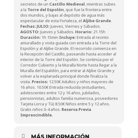
secretos de un
Castillo Medieval
, mientras subes
a la
Torre del
Espolón
, que fue la frontera entre
dos mundos, y bajas al depósito de agua más
espectacular de esta Fortaleza, el
Aljibe Grande
.
Fechas:
JULIO:
Jueves, Viernes y Sábados.
AGOSTO:
Jueves y Sábados.
Horario:
21.15h
Duración:
1h 15min
Incluye:
Entrada al recinto
amurallado y visita guiada con entrada a la Torre del
Espolón y al Aljibe Grande. El recorrido comienza en
la Recepción del Castillo, paseando hasta acceder al
interior de la Torre del Espolón. Se continúa por el
Corredor Cubierto y la Muralla Norte hasta llegar a la
Muralla del Espaldón, para entrar al Aljibe Grande y
volver a la explanada principal donde finaliza la
visita.
Precios:
12.50€ Adultos y niños mayores de
16 años. 10.50€ Entrada reducida (estudiantes,
adolescentes entre 12 y 16 años, jubilados,
pensionistas, adultos familia numerosa, poseedores
Tarjeta Lorca y Tú) 8.50€ Niños entre 5 y 12 años.
Gratis niños 0-4 años.
Reserva Previa
Imprescindible.
MÁS INFORMACIÓN