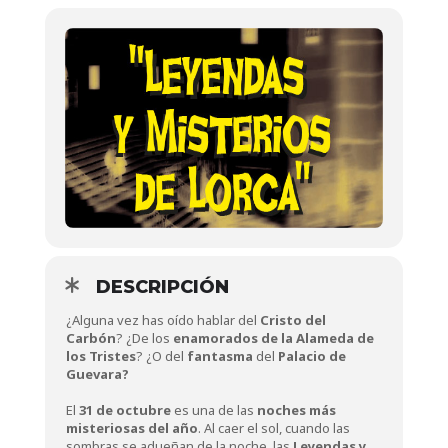
DESCRIPCIÓN
¿Alguna vez has oído hablar del
Cristo del
Carbón
? ¿De los
enamorados de la Alameda de
los Tristes
? ¿O del
fantasma
del
Palacio de
Guevara?
El
31 de octubre
es una de las
noches más
misteriosas del año
. Al caer el sol, cuando las
sombras se adueñan de la noche, las
Leyendas y