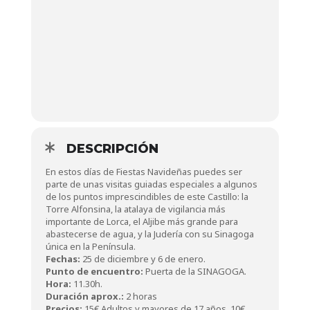
DESCRIPCIÓN
En estos días de Fiestas Navideñas puedes ser
parte de unas visitas guiadas especiales a algunos
de los puntos imprescindibles de este Castillo: la
Torre Alfonsina, la atalaya de vigilancia más
importante de Lorca, el Aljibe más grande para
abastecerse de agua, y la Judería con su Sinagoga
única en la Península.
Fechas:
25 de diciembre y 6 de enero.
Punto de encuentro:
Puerta de la SINAGOGA.
Hora:
11.30h.
Duración aprox.:
2 horas
Precios:
15€ Adultos y mayores de 17 años. 10€