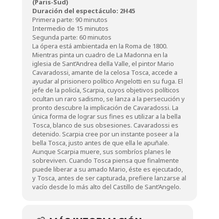
(Paris-Sud)
Duración del espectáculo: 2H45
Primera parte: 90 minutos
Intermedio de 15 minutos
Segunda parte: 60 minutos
La ópera está ambientada en la Roma de 1800.
Mientras pinta un cuadro de La Madonna en la
iglesia de Sant’Andrea della Valle, el pintor Mario
Cavaradossi, amante de la celosa Tosca, accede a
ayudar al prisionero político Angelotti en su fuga. El
jefe de la policía, Scarpia, cuyos objetivos políticos
ocultan un raro sadismo, se lanza a la persecución y
pronto descubre la implicación de Cavaradossi. La
única forma de lograr sus fines es utilizar a la bella
Tosca, blanco de sus obsesiones. Cavaradossi es
detenido. Scarpia cree por un instante poseer a la
bella Tosca, justo antes de que ella le apuñale.
Aunque Scarpia muere, sus sombríos planes le
sobreviven. Cuando Tosca piensa que finalmente
puede liberar a su amado Mario, éste es ejecutado,
y Tosca, antes de ser capturada, prefiere lanzarse al
vacío desde lo más alto del Castillo de Sant’Angelo.