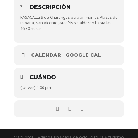
DESCRIPCIÓN
PASACALLES de Charangas para animar las Plazas de
España, San Vicente, Arcoíris y Calderón hasta las
16.30 horas.
CALENDAR
GOOGLE CAL
CUÁNDO
(Jueves) 1:00 pm
VisitLorca - Agenda unificada de ocio, cultura y turismo