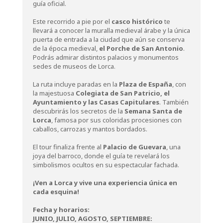
guía oficial.
Este recorrido a pie por el
casco histórico
te
llevará a conocer la muralla medieval árabe y la única
puerta de entrada a la ciudad que aún se conserva
de la época medieval,
el Porche de San Antonio
.
Podrás admirar distintos palacios y monumentos
sedes de museos de Lorca.
La ruta incluye paradas en la
Plaza de España
, con
la majestuosa
Colegiata de San
Patricio, el
Ayuntamiento y las Casas Capitulares
. También
descubrirás los secretos de la
Semana Santa de
Lorca
, famosa por sus coloridas procesiones con
caballos, carrozas y mantos bordados.
El tour finaliza frente al
Palacio de Guevara
, una
joya del barroco, donde el guía te revelará los
simbolismos ocultos en su espectacular fachada.
¡Ven a Lorca y vive una experiencia única en
cada esquina!
Fecha y horarios
:
JUNIO, JULIO, AGOSTO, SEPTIEMBRE: