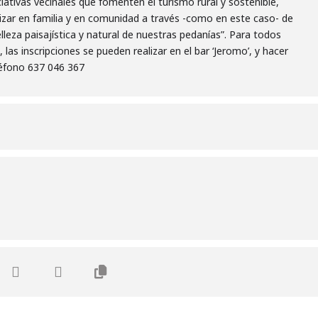
iativas vecinales que fomenten el turismo rural y sostenible,
lizar en familia y en comunidad a través -como en este caso- de
leza paisajística y natural de nuestras pedanías”. Para todos
, las inscripciones se pueden realizar en el bar ‘Jeromo’, y hacer
léfono 637 046 367