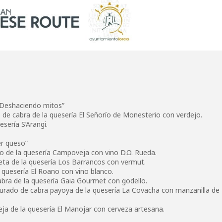
: Deshaciendo mitos”
 de cabra de la quesería El Señorío de Monesterio con verdejo.
sería S’Arangi.
er queso”
no de la quesería Campoveja con vino D.O. Rueda.
eta de la quesería Los Barrancos con vermut.
 quesería El Roano con vino blanco.
abra de la quesería Gaia Gourmet con godello.
urado de cabra payoya de la quesería La Covacha con manzanilla de
eja de la quesería El Manojar con cerveza artesana.