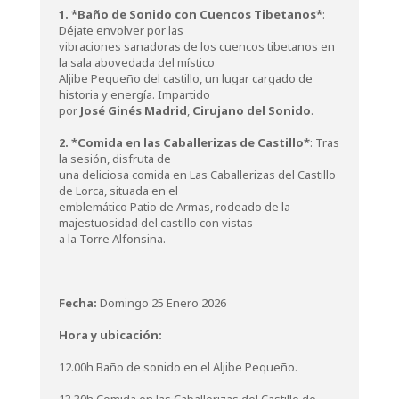
1. *Baño de Sonido con Cuencos Tibetanos*
:
Déjate envolver por las
vibraciones sanadoras de los cuencos tibetanos en
la sala abovedada del místico
Aljibe Pequeño del castillo, un lugar cargado de
historia y energía. Impartido
por
José Ginés Madrid
,
Cirujano del Sonido
.
2. *Comida en las Caballerizas de Castillo*
: Tras
la sesión, disfruta de
una deliciosa comida en Las Caballerizas del Castillo
de Lorca, situada en el
emblemático Patio de Armas, rodeado de la
majestuosidad del castillo con vistas
a la Torre Alfonsina.
Fecha:
Domingo 25 Enero 2026
Hora y ubicación:
12.00h Baño de sonido en el Aljibe Pequeño.