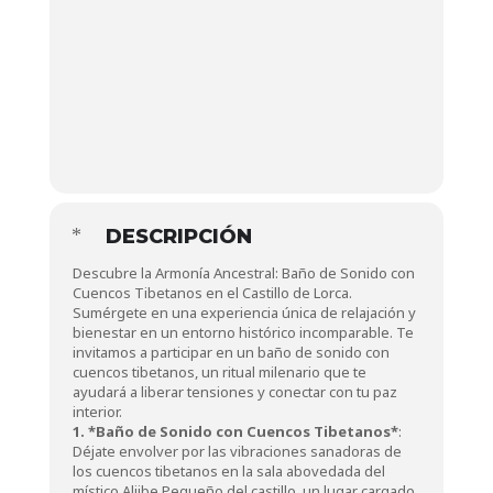
DESCRIPCIÓN
Descubre la Armonía Ancestral: Baño de Sonido con
Cuencos Tibetanos en el Castillo de Lorca.
Sumérgete en una experiencia única de relajación y
bienestar en un entorno histórico incomparable. Te
invitamos a participar en un baño de sonido con
cuencos tibetanos, un ritual milenario que te
ayudará a liberar tensiones y conectar con tu paz
interior.
1. *Baño de Sonido con Cuencos Tibetanos*
:
Déjate envolver por las vibraciones sanadoras de
los cuencos tibetanos en la sala abovedada del
místico Aljibe Pequeño del castillo, un lugar cargado