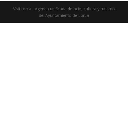
VisitLorca - Agenda unificada de ocio, cultura y turismo
del Ayuntamiento de Lorca