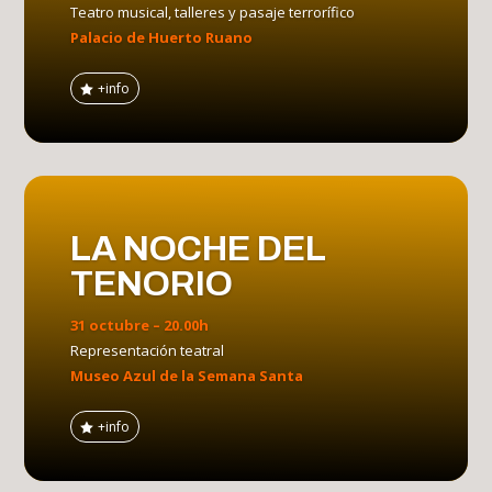
Teatro musical, talleres y pasaje terrorífico
Palacio de Huerto Ruano
+info
LA NOCHE DEL
TENORIO
31 octubre – 20.00h
Representación teatral
Museo Azul de la Semana Santa
+info