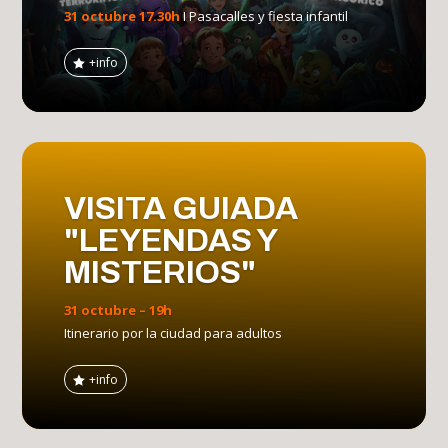
31 octubre 17.30h
I Pasacalles y fiesta infantil
+info
VISITA GUIADA
"LEYENDAS Y
MISTERIOS"
31 octubre – 19h
Itinerario por la ciudad para adultos
+info