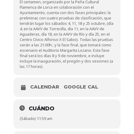
El certamen, organizado por la Peña Cultural
Flamenca de Lorca en colaboración con el
Ayuntamiento, cuenta con dos fases principales: la
preliminar, con cuatro pruebas de clasificación, que
tendrán lugar los sábados 4, 11, 18 y 25 octubre, (día
4, en la AAVV de Torrecilla, día 11, en la AAVV de
Aguaderas, día 18, en la AAVV de Río y día 25, en el
Centro Cívico Alfonso X El Sabio). Todas las pruebas
serán a las 21:00h.; y la fase final, que tomará como
escenario el Auditorio Margarita Lozano. Esta fase
final será los días 8 y 9 de noviembre, e incluye
incluye la inauguración, el pregón y dos sesiones (a
las 17 horas).
CALENDAR
GOOGLE CAL
CUÁNDO
(Sábado) 11:59 am