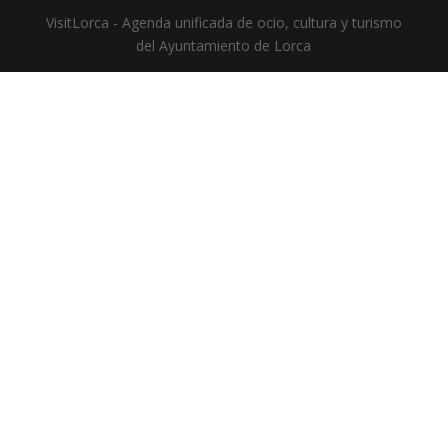
VisitLorca - Agenda unificada de ocio, cultura y turismo
del Ayuntamiento de Lorca